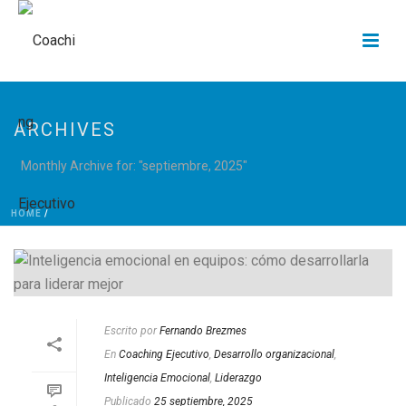
ARCHIVES
Monthly Archive for: "septiembre, 2025"
HOME
/
Escrito por
Fernando Brezmes
En
Coaching Ejecutivo
,
Desarrollo organizacional
,
Inteligencia Emocional
,
Liderazgo
Publicado
25 septiembre, 2025