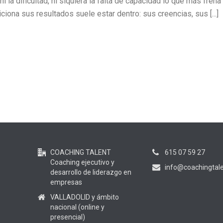
 la dificultad, ni siquiera la falta de capacidad lo que más frena
iona sus resultados suele estar dentro: sus creencias, sus [...]
COACHING TALENT
615 07 59 27
Coaching ejecutivo y
info@coachingtale
desarrollo de liderazgo en
empresas
VALLADOLID y ámbito
nacional (online y
presencial)