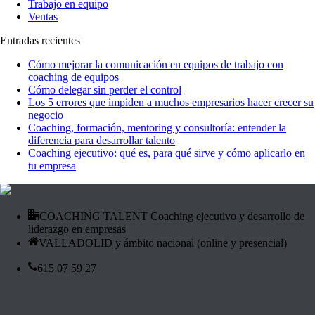
Trabajo en equipo
Ventas
Entradas recientes
Cómo mejorar la comunicación en equipos de trabajo con
coaching de equipos
Cómo delegar sin perder el control
Los 5 errores que impiden a muchos empresarios hacer crecer su
negocio
Coaching, formación, mentoring y consultoría: entender la
diferencia para desarrollar talento
Coaching ejecutivo: qué es, para qué sirve y cómo aplicarlo en
tu empresa
COACHING TALENT Coaching ejecutivo y desarrollo de
liderazgo en empresas
VALLADOLID y ámbito nacional (online y presencial)
615 07 59 27