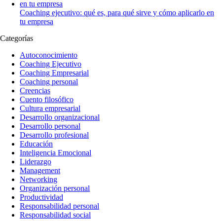
Coaching ejecutivo: qué es, para qué sirve y cómo aplicarlo en
tu empresa
Categorías
Autoconocimiento
Coaching Ejecutivo
Coaching Empresarial
Coaching personal
Creencias
Cuento filosófico
Cultura empresarial
Desarrollo organizacional
Desarrollo personal
Desarrollo profesional
Educación
Inteligencia Emocional
Liderazgo
Management
Networking
Organización personal
Productividad
Responsabilidad personal
Responsabilidad social