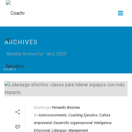
ARCHIVES
Monthly Archive for: "abril, 2025"
HOME
/
Escrito por
Fernando Brezmes
En
Autoconocimiento
,
Coaching Ejecutivo
,
Cultura
empresarial
,
Desarrollo organizacional
,
Inteligencia
Emocional
,
Liderazgo
,
Management