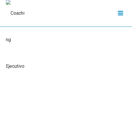
COACHING EJECUTIVO EN
ESPAÑA PARA DIRECTIVOS
Y EMPRESAS
COACHING EJECUTIVO PARA
MEJORAR EL LIDERAZGO Y LA TOMA
DE DECISIONES