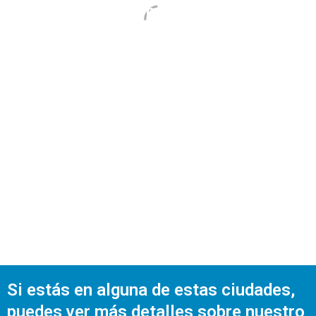
✔ Equipos más productivos y
alineados
✔ Liderazgo firme y mejor
comunicación
✔ Mejores decisiones para hacer
crecer el negocio
SOLICITA UNA SESIÓN INFORMATIVA
Si estás en alguna de estas ciudades,
puedes ver más detalles sobre nuestro